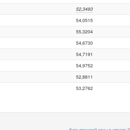
52,3493
54,0515
55,3204
54,6730
54,7191
54,9752
52,8811
53,2762
Курс японской иены в августе 