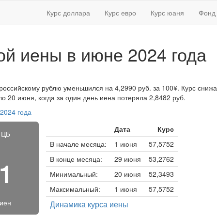
Курс доллара
Курс евро
Курс юаня
Фонд 
ой иены в июне 2024 года
 российскому рублю уменьшился на 4,2990 руб. за 100¥. Курс снижал
 20 июня, когда за один день иена потеряла 2,8482 руб.
 2024 года
Дата
Курс
 ЦБ
В начале месяца:
1 июня
57,5752
В конце месяца:
29 июня
53,2762
61
Минимальный:
20 июня
52,3493
Максимальный:
1 июня
57,5752
 иен
Динамика курса иены