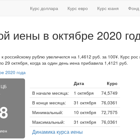
Курс доллара
Курс евро
Курс юаня
Фонд 
ой иены в октябре 2020 го
 к российскому рублю увеличился на 1,4612 руб. за 100¥. Курс рос 
 29 октября, когда за один день иена прибавила 1,4121 руб.
ре 2020 года
Дата
Курс
 ЦБ
а
В начале месяца:
1 октября
74,5749
В конце месяца:
31 октября
76,0361
98
Минимальный:
10 октября
72,7575
Максимальный:
31 октября
76,0361
 иен
Динамика курса иены