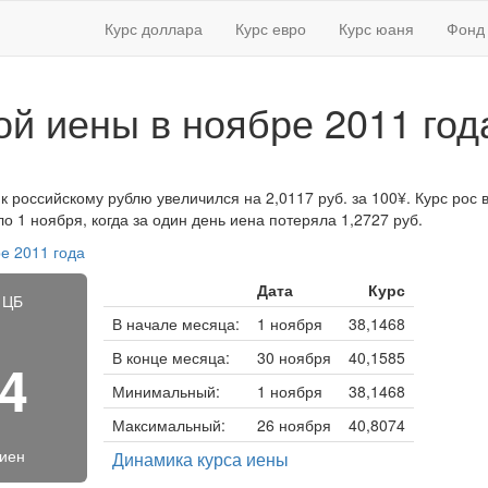
Курс доллара
Курс евро
Курс юаня
Фонд 
ой иены в ноябре 2011 год
к российскому рублю увеличился на 2,0117 руб. за 100¥. Курс рос в
 1 ноября, когда за один день иена потеряла 1,2727 руб.
е 2011 года
Дата
Курс
 ЦБ
В начале месяца:
1 ноября
38,1468
В конце месяца:
30 ноября
40,1585
94
Минимальный:
1 ноября
38,1468
Максимальный:
26 ноября
40,8074
 иен
Динамика курса иены