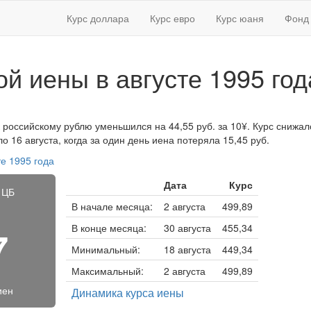
Курс доллара
Курс евро
Курс юаня
Фонд 
ой иены в августе 1995 год
к российскому рублю уменьшился на 44,55 руб. за 10¥. Курс снижалс
 16 августа, когда за один день иена потеряла 15,45 руб.
те 1995 года
Дата
Курс
 ЦБ
В начале месяца:
2 августа
499,89
В конце месяца:
30 августа
455,34
7
Минимальный:
18 августа
449,34
Максимальный:
2 августа
499,89
иен
Динамика курса иены