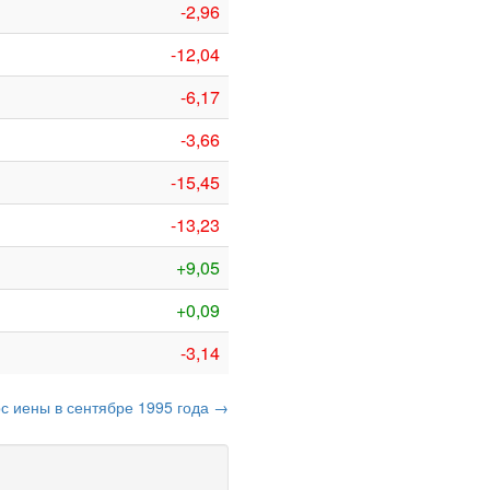
-2,96
-12,04
-6,17
-3,66
-15,45
-13,23
+9,05
+0,09
-3,14
рс иены в сентябре 1995 года →