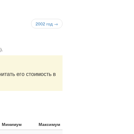
2002 год →
)
.
читать его стоимость в
Минимум
Максимум