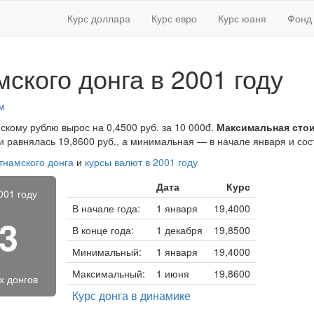
Курс доллара
Курс евро
Курс юаня
Фонд 
мского донга в 2001 году
м
йскому рублю вырос на 0,4500 руб. за 10 000đ.
Максимальная стои
 равнялась 19,8600 руб., а минимальная — в начале января и сос
тнамского донга
и
курсы валют в 2001 году
Дата
Курс
001 году
В начале года:
1 января
19,4000
33
В конце года:
1 декабря
19,8500
Минимальный:
1 января
19,4000
Максимальный:
1 июня
19,8600
х донгов
Курс донга в динамике