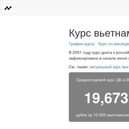
Курс вьетна
График курса
Курс по месяца
В 2001 году курс донга к росси
зафиксирована в начале июня и
См. также:
актуальный курс вье
Среднегодовой курс ЦБ в 2
19,67
рубля за
10 000 вьетнамски