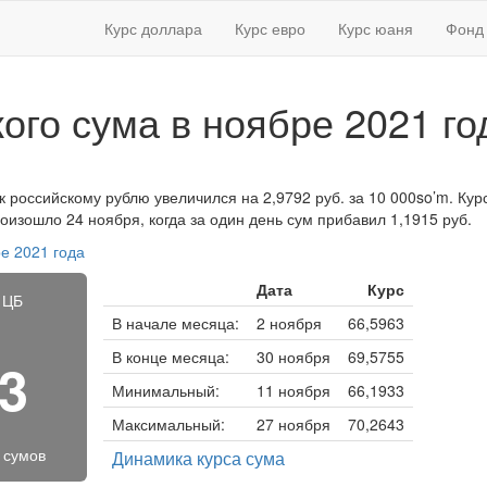
Курс доллара
Курс евро
Курс юаня
Фонд 
кого сума в ноябре 2021 го
к российскому рублю увеличился на 2,9792 руб. за 10 000so’m. Курс 
изошло 24 ноября, когда за один день сум прибавил 1,1915 руб.
е 2021 года
Дата
Курс
 ЦБ
В начале месяца:
2 ноября
66,5963
В конце месяца:
30 ноября
69,5755
13
Минимальный:
11 ноября
66,1933
Максимальный:
27 ноября
70,2643
х сумов
Динамика курса сума