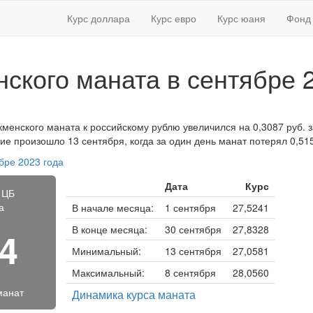
Курс доллара
Курс евро
Курс юаня
Фонд 
нского маната в сентябре 
кменского маната к российскому рублю увеличился на 0,3087 руб. з
ие произошло 13 сентября, когда за один день манат потерял 0,515
бре 2023 года
Дата
Курс
 ЦБ
а
В начале месяца:
1 сентября
27,5241
В конце месяца:
30 сентября
27,8328
64
Минимальный:
13 сентября
27,0581
Максимальный:
8 сентября
28,0560
манат
Динамика курса маната