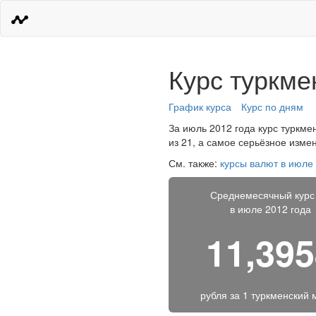
Курс туркме
График курса
Курс по дням
За июль 2012 года курс туркме
из 21, а самое серьёзное изме
См. также:
курсы валют в июле
Среднемесячный курс
в июле 2012 года
11,39
рубля за
1 туркменский 