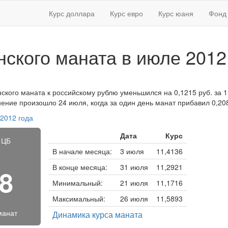
Курс доллара
Курс евро
Курс юаня
Фонд 
нского маната в июле 2012
нского маната к российскому рублю уменьшился на 0,1215 руб. за 1
нение произошло 24 июля, когда за один день манат прибавил 0,20
 2012 года
Дата
Курс
 ЦБ
В начале месяца:
3 июля
11,4136
В конце месяца:
31 июля
11,2921
58
Минимальный:
21 июля
11,1716
Максимальный:
26 июля
11,5893
манат
Динамика курса маната