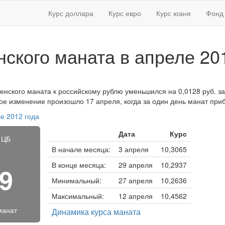
Курс доллара
Курс евро
Курс юаня
Фонд 
нского маната в апреле 20
менского маната к российскому рублю уменьшился на 0,0128 руб. за
ное изменение произошло 17 апреля, когда за один день манат приб
е 2012 года
Дата
Курс
 ЦБ
В начале месяца:
3 апреля
10,3065
В конце месяца:
29 апреля
10,2937
59
Минимальный:
27 апреля
10,2636
Максимальный:
12 апреля
10,4562
манат
Динамика курса маната