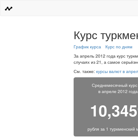
Курс туркме
График курса
Курс по дням
За апрель 2012 года курс турк
случаях из 21, а самое серьёз
См. также:
курсы валют в апрел
Среднемесячный курс
в апреле 2012 года
10,34
рубля за
1 туркменский 