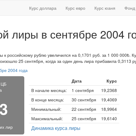
Курс доллара
Курс евро
Курс юаня
Фонд 
ой лиры в сентябре 2004 г
ы к российскому рублю увеличился на 0,1701 руб. за 1 000 000₺. Кур
изошло 25 сентября, когда за один день лира прибавила 0,3113 р
бре 2004 года
Дата
Курс
 ЦБ
а
В начале месяца:
1 сентября
19,2368
В конце месяца:
30 сентября
19,4069
63
Минимальный:
22 сентября
18,9964
Максимальный:
25 сентября
19,6140
ких лир
Динамика курса лиры