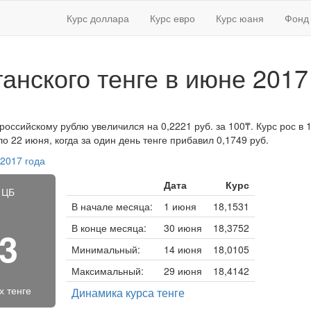
Курс доллара
Курс евро
Курс юаня
Фонд 
танского тенге в июне 2017
 российскому рублю увеличился на 0,2221 руб. за 100₸. Курс рос в 1
 22 июня, когда за один день тенге прибавил 0,1749 руб.
 2017 года
Дата
Курс
 ЦБ
В начале месяца:
1 июня
18,1531
В конце месяца:
30 июня
18,3752
43
Минимальный:
14 июня
18,0105
Максимальный:
29 июня
18,4142
х тенге
Динамика курса тенге