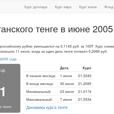
Курс доллара
Курс евро
Курс юаня
Фонд 
танского тенге в июне 2005
 российскому рублю уменьшился на 0,1145 руб. за 100₸. Курс снижал
изошло 11 июня, когда за один день тенге потерял 0,2066 руб.
 2005 года
Дата
Курс
 ЦБ
В начале месяца:
1 июня
21,3240
В конце месяца:
30 июня
21,2095
71
Минимальный:
23 июня
21,0174
Максимальный:
7 июня
21,5534
х тенге
Динамика курса тенге