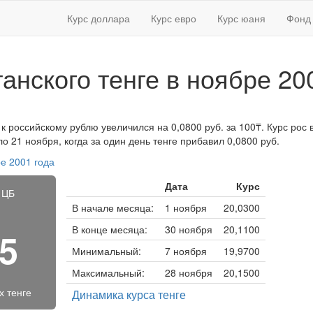
Курс доллара
Курс евро
Курс юаня
Фонд 
танского тенге в ноябре 20
 к российскому рублю увеличился на 0,0800 руб. за 100₸. Курс рос в
 21 ноября, когда за один день тенге прибавил 0,0800 руб.
е 2001 года
Дата
Курс
 ЦБ
В начале месяца:
1 ноября
20,0300
В конце месяца:
30 ноября
20,1100
95
Минимальный:
7 ноября
19,9700
Максимальный:
28 ноября
20,1500
х тенге
Динамика курса тенге