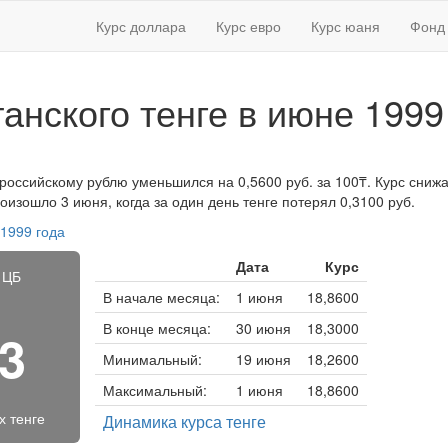
Курс доллара
Курс евро
Курс юаня
Фонд 
танского тенге в июне 1999
 российскому рублю уменьшился на 0,5600 руб. за 100₸. Курс снижал
изошло 3 июня, когда за один день тенге потерял 0,3100 руб.
 1999 года
Дата
Курс
 ЦБ
В начале месяца:
1 июня
18,8600
В конце месяца:
30 июня
18,3000
43
Минимальный:
19 июня
18,2600
Максимальный:
1 июня
18,8600
х тенге
Динамика курса тенге