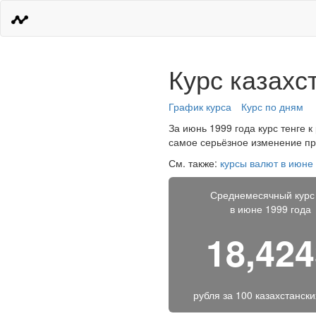
Курс казахс
График курса
Курс по дням
За июнь 1999 года курс тенге к
самое серьёзное изменение про
См. также:
курсы валют в июне
Среднемесячный курс
в июне 1999 года
18,42
рубля за
100 казахстански