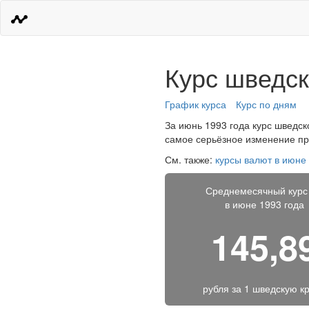
Курс шведск
График курса
Курс по дням
За июнь 1993 года курс шведско
самое серьёзное изменение про
См. также:
курсы валют в июне
Среднемесячный курс
в июне 1993 года
145,8
рубля за
1 шведскую к