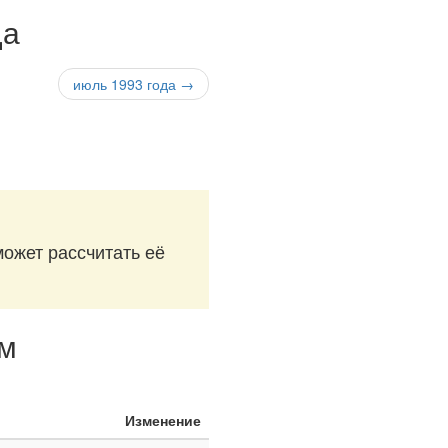
да
июль 1993 года →
может рассчитать её
ям
Изменение