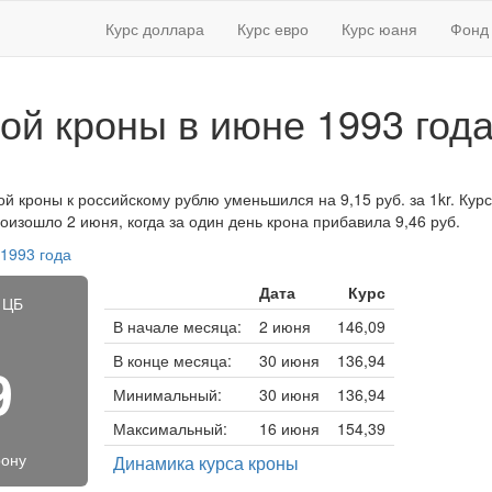
Курс доллара
Курс евро
Курс юаня
Фонд 
ой кроны в июне 1993 год
й кроны к российскому рублю уменьшился на 9,15 руб. за 1kr. Курс 
изошло 2 июня, когда за один день крона прибавила 9,46 руб.
 1993 года
Дата
Курс
 ЦБ
В начале месяца:
2 июня
146,09
В конце месяца:
30 июня
136,94
9
Минимальный:
30 июня
136,94
Максимальный:
16 июня
154,39
рону
Динамика курса кроны