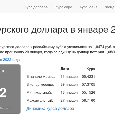
Курс доллара
Курс евро
Курс юаня
Фонд 
урского доллара в январе 
пурского доллара к российскому рублю увеличился на 1,9474 руб. за
ие произошло 29 января, когда за один день доллар потерял 1,052
е 2022 года
Дата
Курс
 ЦБ
В начале месяца:
11 января
55,4231
В конце месяца:
29 января
57,3705
72
Минимальный:
13 января
55,1526
Максимальный:
27 января
58,7160
доллар
Динамика курса доллара