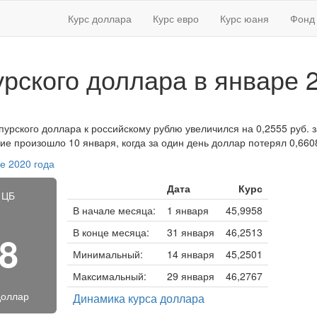
Курс доллара
Курс евро
Курс юаня
Фонд 
урского доллара в январе 
пурского доллара к российскому рублю увеличился на 0,2555 руб. за
ие произошло 10 января, когда за один день доллар потерял 0,660
е 2020 года
Дата
Курс
 ЦБ
В начале месяца:
1 января
45,9958
В конце месяца:
31 января
46,2513
28
Минимальный:
14 января
45,2501
Максимальный:
29 января
46,2767
доллар
Динамика курса доллара