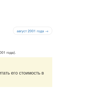
август 2001 года →
001 года)
.
тать его стоимость в