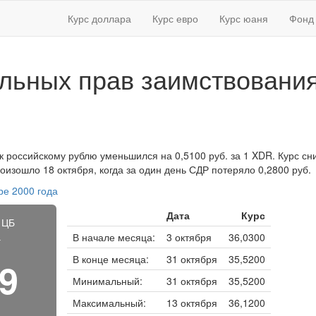
Курс доллара
Курс евро
Курс юаня
Фонд 
льных прав заимствования
к российскому рублю уменьшился на 0,5100 руб. за 1 XDR. Курс сни
изошло 18 октября, когда за один день СДР потеряло 0,2800 руб.
ре 2000 года
Дата
Курс
 ЦБ
а
В начале месяца:
3 октября
36,0300
В конце месяца:
31 октября
35,5200
29
Минимальный:
31 октября
35,5200
Максимальный:
13 октября
36,1200