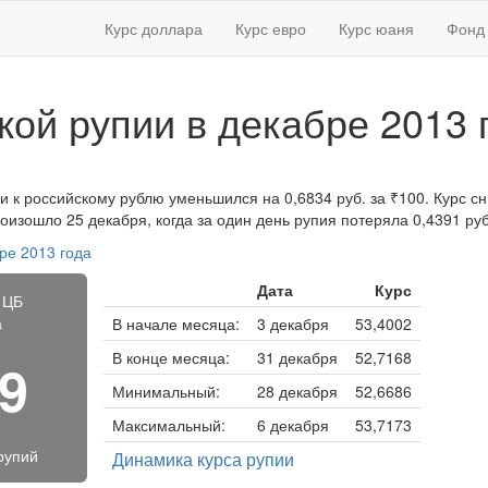
Курс доллара
Курс евро
Курс юаня
Фонд 
кой рупии в декабре 2013 
и к российскому рублю уменьшился на 0,6834 руб. за ₹100. Курс сн
изошло 25 декабря, когда за один день рупия потеряла 0,4391 руб
ре 2013 года
Дата
Курс
 ЦБ
а
В начале месяца:
3 декабря
53,4002
В конце месяца:
31 декабря
52,7168
39
Минимальный:
28 декабря
52,6686
Максимальный:
6 декабря
53,7173
рупий
Динамика курса рупии