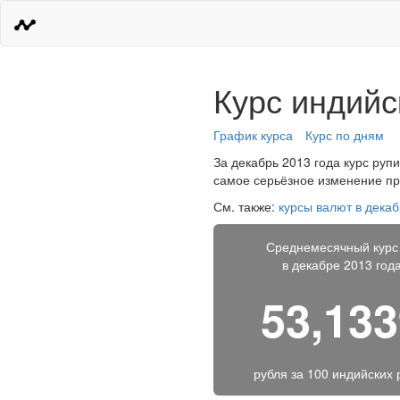
Курс индийс
График курса
Курс по дням
За декабрь 2013 года курс рупи
самое серьёзное изменение про
См. также:
курсы валют в декаб
Среднемесячный курс
в декабре 2013 год
53,13
рубля за
100 индийских 