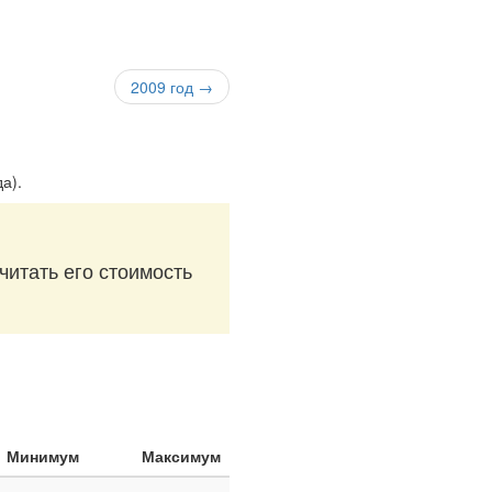
2009 год →
да)
.
читать его стоимость
Минимум
Максимум