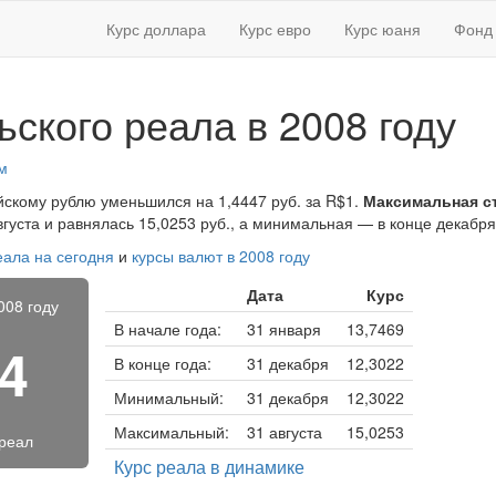
Курс доллара
Курс евро
Курс юаня
Фонд 
ьского реала в 2008 году
м
ийскому рублю уменьшился на 1,4447 руб. за R$1.
Максимальная с
густа и равнялась 15,0253 руб., а минимальная — в конце декабря
еала на сегодня
и
курсы валют в 2008 году
Дата
Курс
008 году
В начале года:
31 января
13,7469
54
В конце года:
31 декабря
12,3022
Минимальный:
31 декабря
12,3022
Максимальный:
31 августа
15,0253
 реал
Курс реала в динамике