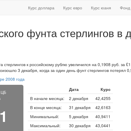
Курс доллара
Курс евро
Курс юаня
Фонд 
ского фунта стерлингов в 
а стерлингов к российскому рублю увеличился на 0,1908 руб. за £1. 
изошло 3 декабря, когда за один день фунт стерлингов потерял 0,
ре 2008 года
Дата
Курс
 ЦБ
а
В начале месяца:
2 декабря
42,4255
В конце месяца:
31 декабря
42,6163
71
Минимальный:
5 декабря
40,9411
Максимальный:
30 декабря
43,0441