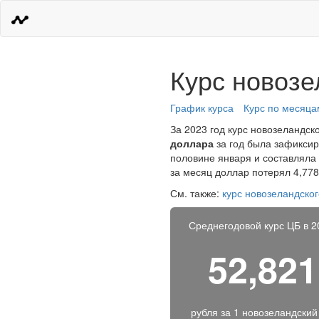
Курс новозе
График курса
Курс по месяца
За 2023 год курс новозеландск
доллара
за год была зафиксир
половине января и составляла 
за месяц доллар потерял 4,778
См. также:
курс новозеландско
Среднегодовой курс ЦБ в 2
52,82
рубля за
1 новозеландский