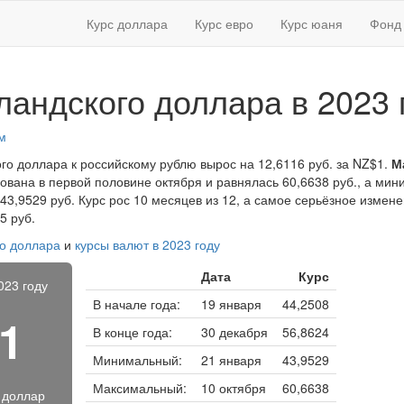
Курс доллара
Курс евро
Курс юаня
Фонд 
ландского доллара в 2023 
м
ого доллара к российскому рублю вырос на 12,6116 руб. за NZ$1.
М
ована в первой половине октября и равнялась 60,6638 руб., а ми
43,9529 руб. Курс рос 10 месяцев из 12, а самое серьёзное измене
5 руб.
го доллара
и
курсы валют в 2023 году
Дата
Курс
023 году
В начале года:
19 января
44,2508
11
В конце года:
30 декабря
56,8624
Минимальный:
21 января
43,9529
Максимальный:
10 октября
60,6638
 доллар