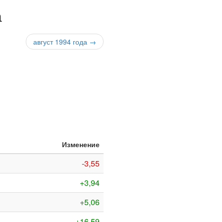
а
август 1994 года →
м
Изменение
-3,55
+3,94
+5,06
+16,59