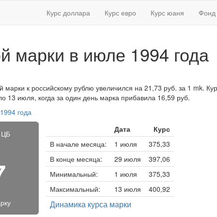
Курс доллара
Курс евро
Курс юаня
Фонд 
й марки в июле 1994 года
 марки к российскому рублю увеличился на 21,73 руб. за 1 mk. Курс
 13 июля, когда за один день марка прибавила 16,59 руб.
 1994 года
Дата
Курс
 ЦБ
В начале месяца:
1 июля
375,33
В конце месяца:
29 июля
397,06
7
Минимальный:
1 июля
375,33
Максимальный:
13 июля
400,92
рку
Динамика курса марки