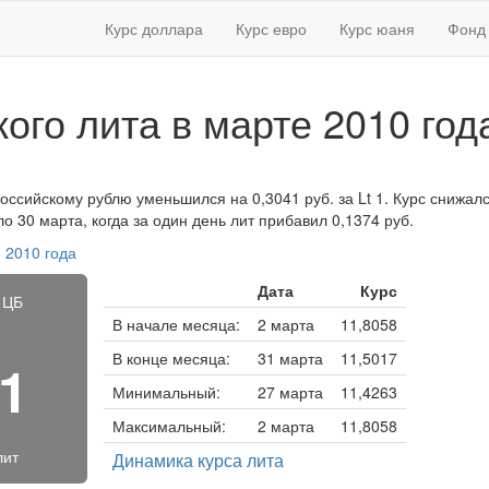
Курс доллара
Курс евро
Курс юаня
Фонд 
кого лита в марте 2010 год
российскому рублю уменьшился на 0,3041 руб. за Lt 1. Курс снижалс
 30 марта, когда за один день лит прибавил 0,1374 руб.
 2010 года
Дата
Курс
 ЦБ
В начале месяца:
2 марта
11,8058
В конце месяца:
31 марта
11,5017
61
Минимальный:
27 марта
11,4263
Максимальный:
2 марта
11,8058
лит
Динамика курса лита