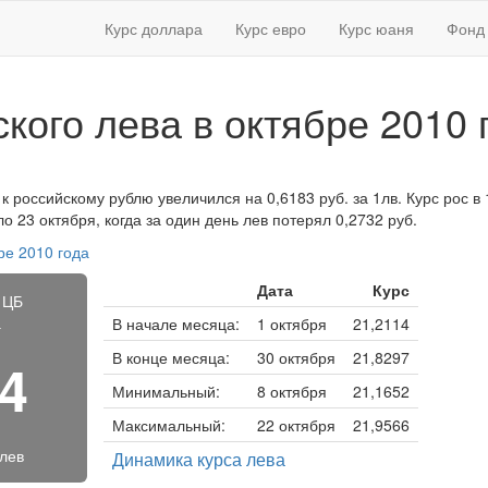
Курс доллара
Курс евро
Курс юаня
Фонд 
ского лева в октябре 2010 
 к российскому рублю увеличился на 0,6183 руб. за 1лв. Курс рос в 
 23 октября, когда за один день лев потерял 0,2732 руб.
ре 2010 года
Дата
Курс
 ЦБ
а
В начале месяца:
1 октября
21,2114
В конце месяца:
30 октября
21,8297
34
Минимальный:
8 октября
21,1652
Максимальный:
22 октября
21,9566
 лев
Динамика курса лева