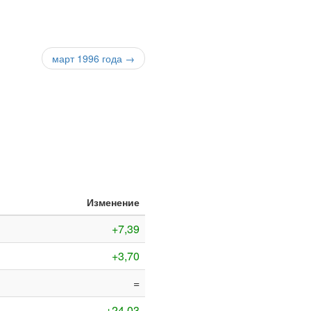
март 1996 года →
Изменение
+7,39
+3,70
=
+24,03