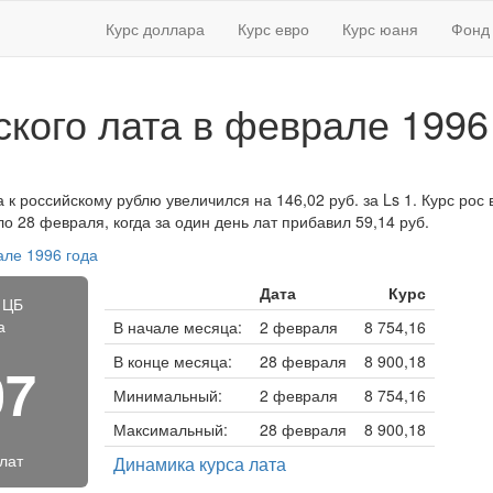
Курс доллара
Курс евро
Курс юаня
Фонд 
ского лата в феврале 1996
 к российскому рублю увеличился на 146,02 руб. за Ls 1. Курс рос в
 28 февраля, когда за один день лат прибавил 59,14 руб.
але 1996 года
Дата
Курс
 ЦБ
а
В начале месяца:
2 февраля
8 754,16
В конце месяца:
28 февраля
8 900,18
07
Минимальный:
2 февраля
8 754,16
Максимальный:
28 февраля
8 900,18
 лат
Динамика курса лата