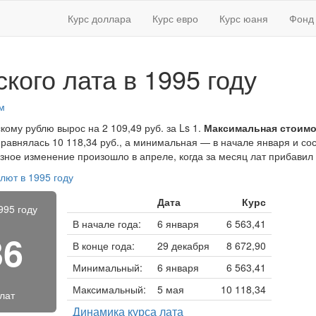
Курс доллара
Курс евро
Курс юаня
Фонд 
кого лата в 1995 году
м
скому рублю вырос на 2 109,49 руб. за Ls 1.
Максимальная стоимо
равнялась 10 118,34 руб., а минимальная — в начале января и сос
ёзное изменение произошло в апреле, когда за месяц лат прибавил 
лют в 1995 году
Дата
Курс
995 году
В начале года:
6 января
6 563,41
36
В конце года:
29 декабря
8 672,90
Минимальный:
6 января
6 563,41
Максимальный:
5 мая
10 118,34
 лат
Динамика курса лата