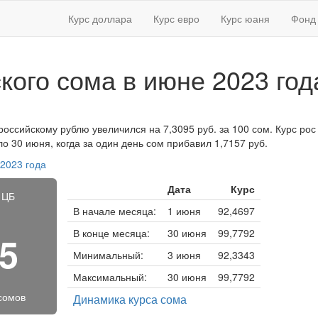
Курс доллара
Курс евро
Курс юаня
Фонд 
ского сома в июне 2023 год
российскому рублю увеличился на 7,3095 руб. за 100 сом. Курс рос 
 30 июня, когда за один день сом прибавил 1,7157 руб.
 2023 года
Дата
Курс
 ЦБ
В начале месяца:
1 июня
92,4697
В конце месяца:
30 июня
99,7792
25
Минимальный:
3 июня
92,3343
Максимальный:
30 июня
99,7792
 сомов
Динамика курса сома