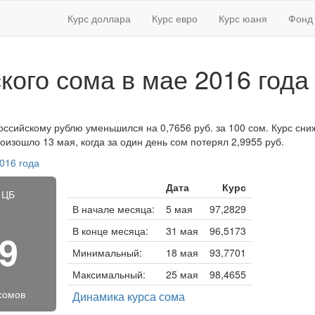
Курс доллара
Курс евро
Курс юаня
Фонд 
ского сома в мае 2016 года
оссийскому рублю уменьшился на 0,7656 руб. за 100 сом. Курс сниж
изошло 13 мая, когда за один день сом потерял 2,9955 руб.
016 года
Дата
Курс
 ЦБ
В начале месяца:
5 мая
97,2829
В конце месяца:
31 мая
96,5173
09
Минимальный:
18 мая
93,7701
Максимальный:
25 мая
98,4655
 сомов
Динамика курса сома