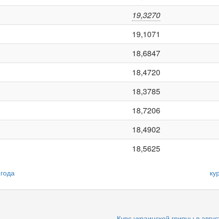
19,3270
19,1071
18,6847
18,4720
18,3785
18,7206
18,4902
18,5625
 года
ку
Курс украинской гривны в авгус