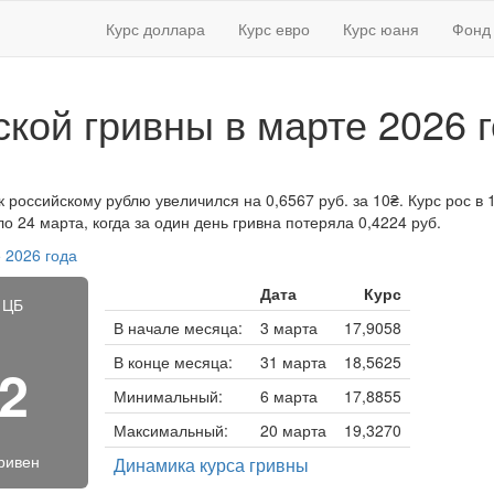
Курс доллара
Курс евро
Курс юаня
Фонд 
ской гривны в марте 2026 
к российскому рублю увеличился на 0,6567 руб. за 10₴. Курс рос в 
 24 марта, когда за один день гривна потеряла 0,4224 руб.
 2026 года
Дата
Курс
 ЦБ
В начале месяца:
3 марта
17,9058
В конце месяца:
31 марта
18,5625
12
Минимальный:
6 марта
17,8855
Максимальный:
20 марта
19,3270
гривен
Динамика курса гривны