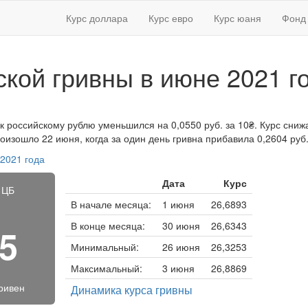
Курс доллара
Курс евро
Курс юаня
Фонд 
ской гривны в июне 2021 г
к российскому рублю уменьшился на 0,0550 руб. за 10₴. Курс снижа
изошло 22 июня, когда за один день гривна прибавила 0,2604 руб
 2021 года
Дата
Курс
 ЦБ
В начале месяца:
1 июня
26,6893
В конце месяца:
30 июня
26,6343
75
Минимальный:
26 июня
26,3253
Максимальный:
3 июня
26,8869
гривен
Динамика курса гривны