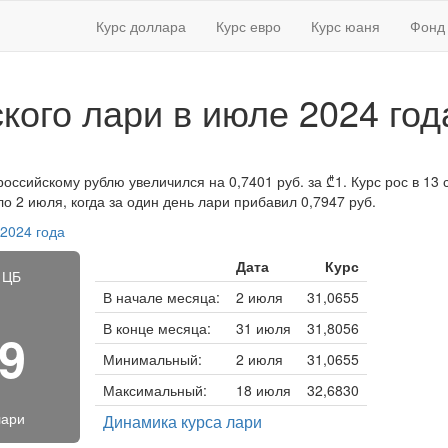
Курс доллара
Курс евро
Курс юаня
Фонд 
ского лари в июле 2024 год
российскому рублю увеличился на 0,7401 руб. за ₾1. Курс рос в 13 
 2 июля, когда за один день лари прибавил 0,7947 руб.
 2024 года
Дата
Курс
 ЦБ
В начале месяца:
2 июля
31,0655
В конце месяца:
31 июля
31,8056
19
Минимальный:
2 июля
31,0655
Максимальный:
18 июля
32,6830
лари
Динамика курса лари