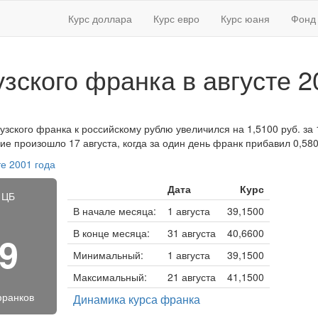
Курс доллара
Курс евро
Курс юаня
Фонд 
зского франка в августе 2
узского франка к российскому рублю увеличился на 1,5100 руб. за 1
ие произошло 17 августа, когда за один день франк прибавил 0,580
те 2001 года
Дата
Курс
 ЦБ
В начале месяца:
1 августа
39,1500
В конце месяца:
31 августа
40,6600
09
Минимальный:
1 августа
39,1500
Максимальный:
21 августа
41,1500
франков
Динамика курса франка