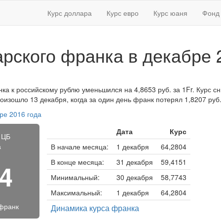
Курс доллара
Курс евро
Курс юаня
Фонд 
рского франка в декабре 
ка к российскому рублю уменьшился на 4,8653 руб. за 1Fr. Курс сн
изошло 13 декабря, когда за один день франк потерял 1,8207 руб
ре 2016 года
Дата
Курс
 ЦБ
а
В начале месяца:
1 декабря
64,2804
В конце месяца:
31 декабря
59,4151
74
Минимальный:
30 декабря
58,7743
Максимальный:
1 декабря
64,2804
франк
Динамика курса франка