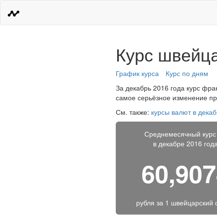
Курс швейца
График курса
Курс по дням
За декабрь 2016 года курс фран
самое серьёзное изменение про
См. также:
курсы валют в декаб
Среднемесячный курс
в декабре 2016 год
60,90
рубля за
1 швейцарский 