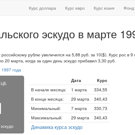
Курс доллара
Курс евро
Курс юаня
Фонд 
альского эскудо в марте 19
к российскому рублю увеличился на 5,88 руб. за 10⟨$⟩. Курс рос в 9 
 20 марта, когда за один день эскудо прибавил 3,30 руб.
 1997 года
Дата
Курс
 ЦБ
В начале месяца:
1 марта
334,55
В конце месяца:
29 марта
340,43
1
Минимальный:
7 марта
330,73
Максимальный:
29 марта
340,43
 эскудо
Динамика курса эскудо