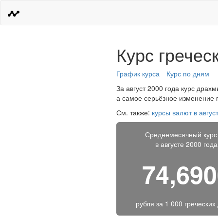
Курс гречес
График курса
Курс по дням
За август 2000 года курс драхм
а самое серьёзное изменение п
См. также:
курсы валют в авгус
Среднемесячный курс
в августе 2000 года
74,69
рубля за
1 000 греческих