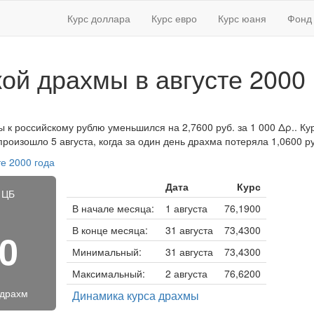
Курс доллара
Курс евро
Курс юаня
Фонд 
кой драхмы в августе 2000 
ы к российскому рублю уменьшился на 2,7600 руб. за 1 000 Δρ.. Кур
роизошло 5 августа, когда за один день драхма потеряла 1,0600 ру
те 2000 года
Дата
Курс
 ЦБ
В начале месяца:
1 августа
76,1900
В конце месяца:
31 августа
73,4300
00
Минимальный:
31 августа
73,4300
Максимальный:
2 августа
76,6200
 драхм
Динамика курса драхмы