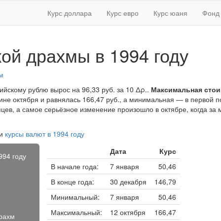
Курс доллара
Курс евро
Курс юаня
Фонд 
кой драхмы в 1994 году
м
ийскому рублю вырос на 96,33 руб. за 10 Δρ..
Максимальная сто
ине октября и равнялась 166,47 руб., а минимальная — в первой п
сяцев, а самое серьёзное изменение произошло в октябре, когда за
и
курсы валют в 1994 году
Дата
Курс
994 году
В начале года:
7 января
50,46
В конце года:
30 декабря
146,79
Минимальный:
7 января
50,46
Максимальный:
12 октября
166,47
драхм