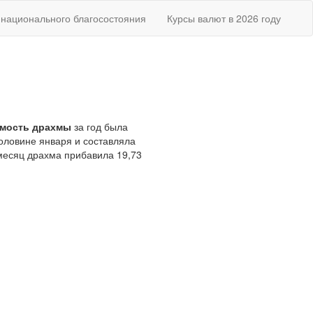
национального благосостояния
Курсы валют в 2026 году
имость драхмы
за год была
оловине января и составляла
 месяц драхма прибавила 19,73