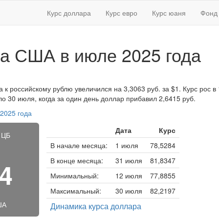
Курс доллара
Курс евро
Курс юаня
Фонд 
а США в июле 2025 года
 к российскому рублю увеличился на 3,3063 руб. за $1. Курс рос в 
 30 июля, когда за один день доллар прибавил 2,6415 руб.
 2025 года
Дата
Курс
 ЦБ
В начале месяца:
1 июля
78,5284
В конце месяца:
31 июля
81,8347
24
Минимальный:
12 июля
77,8855
Максимальный:
30 июля
82,2197
ША
Динамика курса доллара