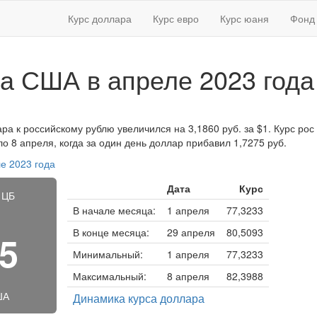
Курс доллара
Курс евро
Курс юаня
Фонд 
а США в апреле 2023 года
ра к российскому рублю увеличился на 3,1860 руб. за $1. Курс рос 
 8 апреля, когда за один день доллар прибавил 1,7275 руб.
е 2023 года
Дата
Курс
 ЦБ
В начале месяца:
1 апреля
77,3233
В конце месяца:
29 апреля
80,5093
55
Минимальный:
1 апреля
77,3233
Максимальный:
8 апреля
82,3988
ША
Динамика курса доллара