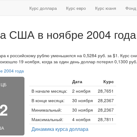
Курс доллара
Курс евро
Курс юаня
Фонд 
а США в ноябре 2004 года
ра к российскому рублю уменьшился на 0,5284 руб. за $1. Курс сни
изошло 19 ноября, когда за один день доллар потерял 0,1300 руб
е 2004 года
Дата
Курс
 ЦБ
В начале месяца:
2 ноября
28,7651
В конце месяца:
30 ноября
28,2367
12
Минимальный:
30 ноября
28,2367
Максимальный:
4 ноября
28,7811
ША
Динамика курса доллара