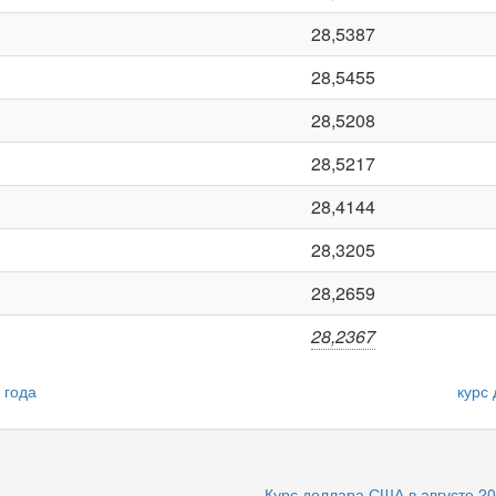
28,5387
28,5455
28,5208
28,5217
28,4144
28,3205
28,2659
28,2367
 года
курс
Курс доллара США в августе 20