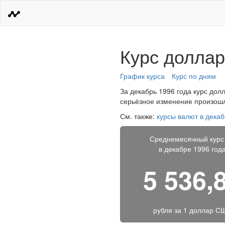
Курс доллар
График курса
Курс по дням
За декабрь 1996 года курс долл
серьёзное изменение произошло
См. также:
курсы валют в декаб
Среднемесячный курс
в декабре 1996 год
5 536,
рубля за
1 доллар С