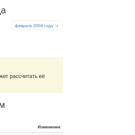
да
февраль 2004 года →
жет рассчитать её
ям
Изменение