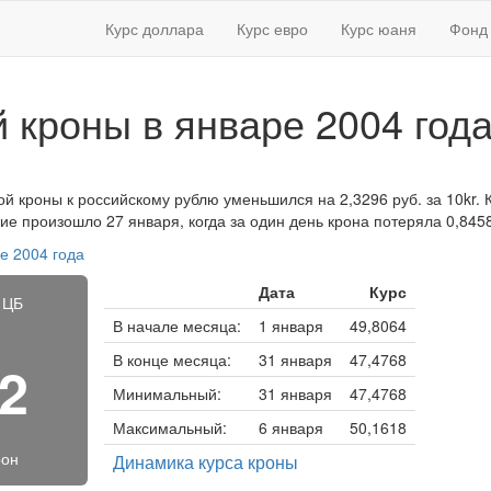
Курс доллара
Курс евро
Курс юаня
Фонд 
й кроны в январе 2004 год
ой кроны к российскому рублю уменьшился на 2,3296 руб. за 10kr. 
ие произошло 27 января, когда за один день крона потеряла 0,8458
е 2004 года
Дата
Курс
 ЦБ
В начале месяца:
1 января
49,8064
В конце месяца:
31 января
47,4768
22
Минимальный:
31 января
47,4768
Максимальный:
6 января
50,1618
рон
Динамика курса кроны