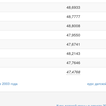
48,6933
48,7777
48,8008
47,9550
47,6741
48,2143
47,7646
47,4768
е 2003 года
курс датск
Курс датской кроны в августе 2