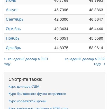
Июль
40,7768
48,3963
Август
45,7396
48,3863
Сентябрь
42,0300
46,5647
Октябрь
40,3434
46,4440
Ноябрь
45,0051
45,5580
Декабрь
44,8375
53,0614
← канадский доллар в 2021
канадский доллар в 2023
году
году →
Смотрите также:
Курс доллара США
Курс британского фунта стерлингов
Курс норвежской кроны
Курс канадского доллара в 2026 году