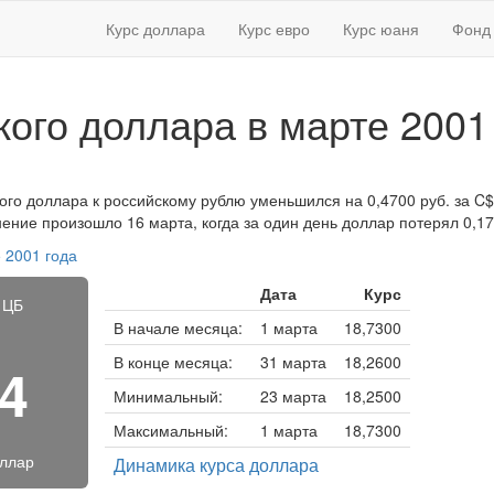
Курс доллара
Курс евро
Курс юаня
Фонд 
кого доллара в марте 2001
кого доллара к российскому рублю уменьшился на 0,4700 руб. за C$
нение произошло 16 марта, когда за один день доллар потерял 0,17
 2001 года
Дата
Курс
 ЦБ
В начале месяца:
1 марта
18,7300
В конце месяца:
31 марта
18,2600
14
Минимальный:
23 марта
18,2500
Максимальный:
1 марта
18,7300
оллар
Динамика курса доллара