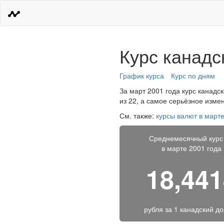
Курс канадс
График курса
Курс по дням
За март 2001 года курс канадс
из 22, а самое серьёзное изме
См. также:
курсы валют в марте
Среднемесячный курс
в марте 2001 года
18,44
рубля за
1 канадский д