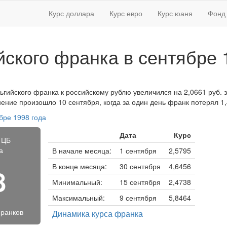
Курс доллара
Курс евро
Курс юаня
Фонд 
йского франка в сентябре 
ьгийского франка к российскому рублю увеличился на 2,0661 руб. за
нение произошло 10 сентября, когда за один день франк потерял 1,
бре 1998 года
Дата
Курс
 ЦБ
а
В начале месяца:
1 сентября
2,5795
В конце месяца:
30 сентября
4,6456
8
Минимальный:
15 сентября
2,4738
Максимальный:
9 сентября
5,8464
франков
Динамика курса франка