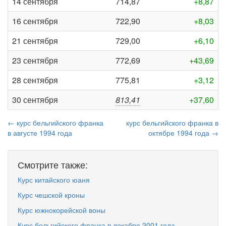
14 сентября
714,87
+8,87
16 сентября
722,90
+8,03
21 сентября
729,00
+6,10
23 сентября
772,69
+43,69
28 сентября
775,81
+3,12
30 сентября
813,41
+37,60
← курс бельгийского франка
курс бельгийского франка в
в августе 1994 года
октябре 1994 года →
Смотрите также:
Курс китайского юаня
Курс чешской кроны
Курс южнокорейской воны
Курс бельгийского франка в декабре 2001 года