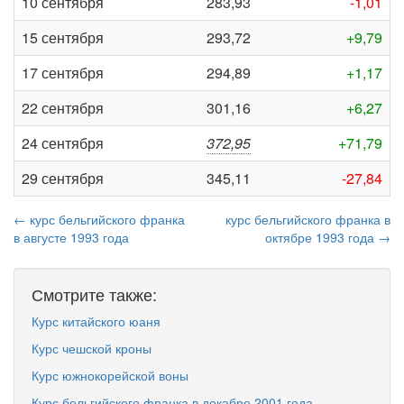
10 сентября
283,93
-1,01
15 сентября
293,72
+9,79
17 сентября
294,89
+1,17
22 сентября
301,16
+6,27
24 сентября
372,95
+71,79
29 сентября
345,11
-27,84
← курс бельгийского франка
курс бельгийского франка в
в августе 1993 года
октябре 1993 года →
Смотрите также:
Курс китайского юаня
Курс чешской кроны
Курс южнокорейской воны
Курс бельгийского франка в декабре 2001 года