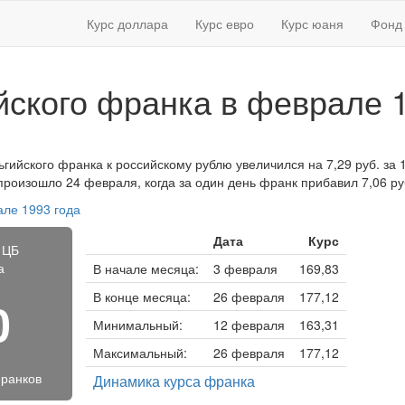
Курс доллара
Курс евро
Курс юаня
Фонд 
йского франка в феврале 
гийского франка к российскому рублю увеличился на 7,29 руб. за 10
роизошло 24 февраля, когда за один день франк прибавил 7,06 ру
але 1993 года
Дата
Курс
 ЦБ
а
В начале месяца:
3 февраля
169,83
В конце месяца:
26 февраля
177,12
0
Минимальный:
12 февраля
163,31
Максимальный:
26 февраля
177,12
франков
Динамика курса франка