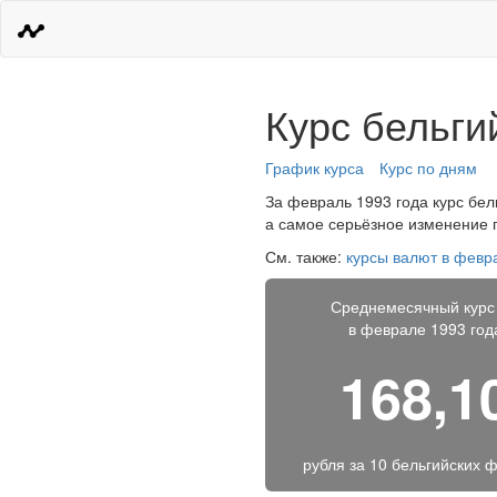
Курс бельги
График курса
Курс по дням
За февраль 1993 года курс бель
а самое серьёзное изменение п
См. также:
курсы валют в февр
Среднемесячный курс
в феврале 1993 год
168,1
рубля за
10 бельгийских 