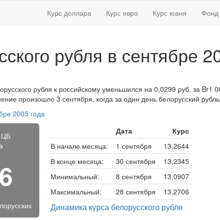
Курс доллара
Курс евро
Курс юаня
Фонд 
сского рубля в сентябре 2
орусского рубля к российскому уменьшился на 0,0299 руб. за Br1 0
нение произошло 3 сентября, когда за один день белорусский рубль
бре 2005 года
Дата
Курс
 ЦБ
а
В начале месяца:
1 сентября
13,2644
В конце месяца:
30 сентября
13,2345
26
Минимальный:
8 сентября
13,0907
Максимальный:
28 сентября
13,2706
елорусских
Динамика курса белорусского рубля