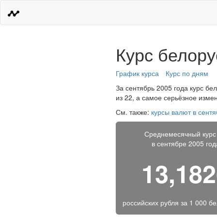
Курс белору
График курса
Курс по дням
За сентябрь 2005 года курс бел
из 22, а самое серьёзное изме
См. также:
курсы валют в сентя
Среднемесячный курс
в сентябре 2005 год
13,18
российских рубля за
1 000 б